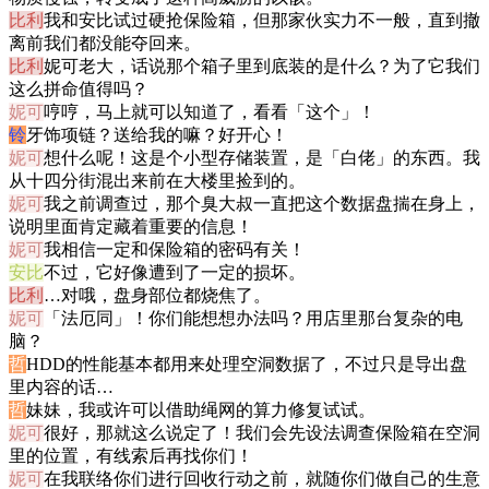
比利
我和安比试过硬抢保险箱，但那家伙实力不一般，直到撤
离前我们都没能夺回来。
比利
妮可老大，话说那个箱子里到底装的是什么？为了它我们
这么拼命值得吗？
妮可
哼哼，马上就可以知道了，看看「这个」！
铃
牙饰项链？送给我的嘛？好开心！
妮可
想什么呢！这是个小型存储装置，是「白佬」的东西。我
从十四分街混出来前在大楼里捡到的。
妮可
我之前调查过，那个臭大叔一直把这个数据盘揣在身上，
说明里面肯定藏着重要的信息！
妮可
我相信一定和保险箱的密码有关！
安比
不过，它好像遭到了一定的损坏。
比利
…对哦，盘身部位都烧焦了。
妮可
「法厄同」！你们能想想办法吗？用店里那台复杂的电
脑？
哲
HDD的性能基本都用来处理空洞数据了，不过只是导出盘
里内容的话…
哲
妹妹，我或许可以借助绳网的算力修复试试。
妮可
很好，那就这么说定了！我们会先设法调查保险箱在空洞
里的位置，有线索后再找你们！
妮可
在我联络你们进行回收行动之前，就随你们做自己的生意