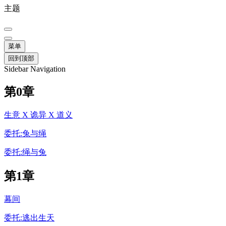
主题
菜单
回到顶部
Sidebar Navigation
第0章
生意 X 诡异 X 道义
委托:兔与绳
委托:绳与兔
第1章
幕间
委托:逃出生天