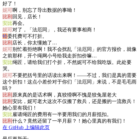
好了！
妮可
啊，别忘了导出数据的事呦！
比利
回见，店长！
安比
再会。
妮可
对了，「法厄同」，我还有要事相商！
铃
委托费可不打折。
比利
店长，你太懂她了…
妮可
别忙着拒绝啊！我不会扰乱「法厄同」的官方报价，就像
之前那样，开个绳网小号给我走折扣价嘛…
安比
绳匠，请给我们打个折，不然妮可不给我吃饭。此处要
哭。
妮可
不要把括号里的话读出来啊！——不过，我们是真的需要
这个折扣！这点小差价对于你们「法厄同」来说，不是毛毛雨
吗？
比利
原来真的是话术啊，真狡猾啊不愧是狡兔屋老大
比利
安比，妮可老大这次不仅搬了救兵，还是搬的一流救兵！
她心里有我们！
安比
雇请绳匠的费用有一半要用我们的月薪抵扣。
比利
什么？竟然还留了一半月薪？！她心里真的有我们！
在 GitHub 上编辑此页
最后更新于: