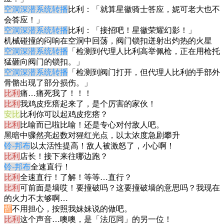
空洞深潜系统转播
比利：「就算星徽骑士答应，妮可老大也不
会答应！」
空洞深潜系统转播
比利：「接招吧！星徽荣耀幻影！」
机械碰撞的闷响在空洞中回荡，阀门锁扣迸射出灼热的火星
空洞深潜系统转播
「检测到代理人比利高举佩枪，正在用枪托
猛砸向阀门的锁扣。」
空洞深潜系统转播
「检测到阀门打开，但代理人比利的手部外
骨骼出现了部分损伤。」
比利
痛…痛死我了！！！
比利
我鸡皮疙瘩起来了，是个厉害的家伙！
安比
比利你可以起鸡皮疙瘩？
比利
比喻而已啦比喻！还是专心对付敌人吧。
黑暗中骤然亮起数对猩红光点，以太浓度急剧攀升
铃-邦布
以太活性提高！敌人被激怒了，小心啊！
比利
店长！接下来往哪边跑？
铃-邦布
全速直行！
比利
全速直行！了解！等等…直行？
比利
可前面是墙哎！要撞破吗？这要撞破墙的意思吗？我现在
的火力不太够啊…
哲
不用担心，按照我妹妹说的做吧。
比利
这个声音…噢噢，是「法厄同」的另一位！