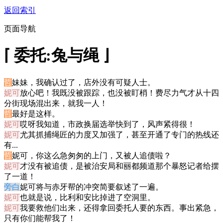
返回索引
页面导航
⌈ 委托:兔与绳 ⌋
哲
妹妹，我确认过了，店外没有可疑人士。
妮可
放心吧！我既没被跟踪，也没被盯梢！费尽力气才从十四
分街现场混出来，就我一人！
哲
最好是这样。
妮可
哎呀我知道，市政换届选举快到了，风声紧得很！
妮可
尤其抓捕绳匠的力度又加强了，甚至开通了专门的热线还
有...
哲
妮可，你这么急匆匆的上门，又被人追债啦？
妮可
才没有被追债，是被治安局和丽都频道那个暴怒记者给摆
了一道！
旁白
妮可将与赤牙帮的冲突简要叙述了一遍。
妮可
也就是说，比利和安比掉进了空洞里。
妮可
我要救他们出来，还得拿回委托人要的东西。事出紧急，
只有你们能帮我了！