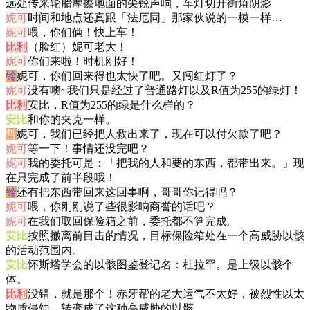
远处传来轮胎摩擦地面的尖锐声响，车灯切开街角阴影
妮可
时间和地点还真跟「法厄同」那家伙说的一模一样…
妮可
喂，你们俩！快上车！
比利
（脸红）妮可老大！
妮可
你们来啦！时机刚好！
铃
妮可，你们回来得也太快了吧。又闯红灯了？
妮可
没有噢~我们只是经过了普通路灯以及R值为255的绿灯！
比利
安比，R值为255的绿是什么样的？
安比
和你的夹克一样。
哲
妮可，我们已经把人救出来了，现在可以付欠款了吧？
妮可
等一下！事情还没完吧？
妮可
我的委托可是：「把我的人和要的东西，都带出来。」现
在只完成了前半段哦！
铃
还有把东西带回来这回事啊，哥哥你记得吗？
妮可
喂，你刚刚说了些很影响商誉的话吧？
妮可
在我们取回保险箱之前，委托都不算完成。
安比
按照撤离前目击的情况，目标保险箱处在一个高威胁以骸
的活动范围内。
安比
怀斯塔学会的以骸图鉴登记名：杜拉罕。是上级以骸个
体。
比利
没错，就是那个！赤牙帮的老大运气不太好，被烈性以太
物质侵蚀，转变成了这种高威胁的以骸。