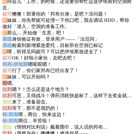
哲
待会儿「工作」的时候，还需要你帮忙运送伊埃斯到空洞附
近。
妮可
噢噢！部署你的「邦布分身」是吧？没问题！
哲
妹妹，你先帮妮可处理一下伤口吧，我去调试 HDD，帮你
做好「潜入」空洞的准备工作。
哲
那么… 开始做「生意」吧！
系统
身份验证有效，登录用户 ——「法厄同」
系统
检索到新增紧急委托，目标所在空洞已标记
哲
喂，听得见吗妮可？可以把伊埃斯放进去了！
妮可
OK！好啦小家伙，去吧去吧！
邦布-伊埃斯
嗯呢呢嗯！
妮可
行了，你们家邦布已经出发了！
哲
妹妹，可以开始吗？
铃
嗯。
比利
嗯？！怎么还是这个地方？
比利
可恶，又得战斗！弹药消耗快超标了，这样下去奖金就…
安比
来了，准备迎击。
比利
等下，那不是我扔的！
铃-邦布
喂，两位，快来这边！
铃-邦布
两位，辛苦啦！
安比
（悄悄对比利说）戴着围巾，说人话的邦布…
比利
（突然兴奋）噢噢噢！难道你是——