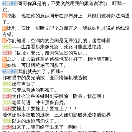
铃-邦布
哥哥你真是的，不要突然用我的频道说话啦，吓我一
跳。
哲
抱歉，现在你的意识同步在邦布身上，只能用这种办法沟通
了。
哲
比利，安比，能听见吗？总而言之，我妹妹刚才说的路线没
有错。
哲
你们知道，空洞内的空间是无序混乱的，这意味着——
安比
——生路看起来像死路，死路可能直通绝路。
比利
（捂脸）安比，谢谢你宝贵的常识…
哲
总之，出去后逃离的路径也安排好了，相信我们吧。
哲
妹妹，可以切断感官同步了。
铃-邦布
我们就先挂了，回聊~
邦布眼中的灵光消散，变回懵懂机械造物
安比
没有声音了…
安比
它变成普通的邦布了。
比利
为什么这种关键时刻要解除「附身」状态啊！
安比
笔直前进，冲击预备姿势。
比利
要撞上了要撞上了要撞上了！！
墙体泛起水纹般的涟漪，三人如幻影般穿透物质边界
安比
以太的压迫感消失了。
比利
出来了…我们终于出来了！啊哈！