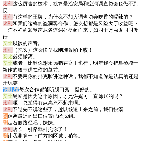
比利
这么厉害的技术，就算是治安局和空洞调查协会也做不到
哎！
比利
有这样的王牌，为什么不加入调查协会吃香的喝辣的？
比利
和我们这样的盗洞客合作，怎么想都是风险大于收益吧？
一阵不祥的窸窣声从隧道深处蔓延而来，如同千万虫豸同时爬
行
安比
以骸的声音。
比利
（抱头）这么快？我刚准备躺下哎！
安比
必须撤离。
安比
或者，比利你想永远躺在这里也行，明年我会把星徽骑士
新作的腰带供在你的墓前。
比利
不要用你的扑克脸讲这种话，我都不知道你是认真的还是
开玩笑！
铃-邦布
每次合作都能听脱口秀，挺好的。
安比
绳匠是因为这个原因，才允许妮可一直赊账的吗？
比利
呃…总觉得有点高兴不起来啊。
比利
不过先不说这些了，趁以骸追上来之前，我们快溜！
哲
距离最近的出口位置已经找到。
哲
走右侧路径吧，妹妹。
比利
店长！引路就拜托你了！
哲
让我测算一下前方的区域，稍等。