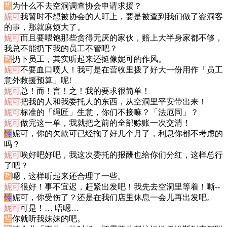
哲
为什么不去空洞调查协会申请求援？
妮可
我暂时不想被协会的人盯上，要是被查到我们做了盗洞客
的事，那就麻烦大了。
妮可
而且要喂饱那些贪得无厌的家伙，赔上大半身家都不够，
我总不能扔下我的员工不管吧？
哲
扔下员工，其实听起来还挺像妮可的作风。
妮可
不要血口喷人！我可是在营收里拨了好大一份用作「员工
意外救援预算」呢!
妮可
总！而！言！之！我的要求很简单！
妮可
把我的人和我委托人的东西，从空洞里平安带出来！
妮可
标准的「绳匠」生意，你们不接嘛？「法厄同」？
妮可
做完这一单，我就把之前的全部赊账一次交清！
铃
妮可，你的欠款可已经拖了好几个月了，利息你都不考虑的
吗？
妮可
唉好吧好吧，我这次委托的报酬也给你们分红，这样总行
了吧？
哲
嗯，这样听起来还合理了一些。
妮可
很好！事不宜迟，赶紧出发吧！我先去空洞里等着！嘶--
铃
妮可，你受伤了？还是在我们店里休息一会儿再出发吧。
妮可
可是！… 唔嗯…
哲
你就听我妹妹的吧。