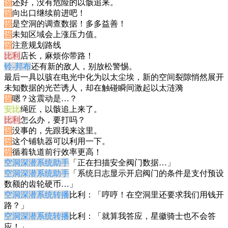
哲
还好，没有危险的以骸追来。
哲
向出口继续前进吧！
哲
是空洞的调查数据！多多益善！
哲
未知区域会上涨压力值。
哲
注意规划路线
比利
店长，麻烦你带路！
铃-邦布
还有新的敌人，别放松警惕。
最后一具以骇在电光中化为以太尘埃，新的空间裂隙悄然展开
未知数据的光芒诱人，却在触碰瞬间激起以太涟漪
哲
嗯？这震动是…？
安比
绳匠，以骸追上来了。
比利
怎么办，要打吗？
哲
没事的，先跟我来这里。
哲
这个铺轨器可以利用一下。
哲
循着轨道前行效率更高！
空洞深潜系统助手
「正在扫描安全阀门数据…」
空洞深潜系统助手
「系统日志显示开启阀门的条件是支付预设
数额的齿轮硬币…」
空洞深潜系统转播
比利：「哼哼！在空洞里还要求我们用钱开
路？」
空洞深潜系统转播
比利：「就算我答应，星徽骑士也不会答
应！」