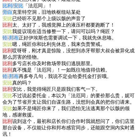
比利/安比
「法厄同」！
旁白
克里特空洞，旧地铁枢纽站某处
安比
已经听不见那个上级以骸的声音了
比利
太、太好了，我感觉脚上的液压杆都要跑断了！
安比
我提议现在适当修整一下，请问可以吗？绳匠？
铃-邦布
正好伊埃斯也需要调试一下，我就先休息咯。
安比
嗯，绳匠你和比利先休息，我来负责警戒。
比利
哎呀呀，刚才真是惊险，没想到赤牙帮那大叔会被异化成
那么厉害的怪物。
比利
多亏店长你及时救场带我们逃脱那里。
比利
真不愧是「法厄同」！一如既往地值得信赖。
铃-邦布
再多夸几句，我说不定会给委托金打折哦。
安比
真的吗？
比利
安比，我觉得绳匠只是跟我们客气一下。
安比
不过说起委托金，本以为「法厄同」的要价那么贵，妮可
会为了节省开支让我们自谋生路，没想到会真的把你们请来。
安比
如果不是绳匠你来了，我们恐怕无法逃离那个以骸的领
地，感谢救援。
比利
说到这个，最初和店长你们合作时我就想问了，你们店里
那台设备，不仅能让你和邦布感官同步，还能跟空洞内实时通
讯！